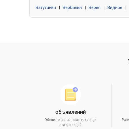
Ватутинки
|
Вербилки
|
Верея
|
Видное
|
объявлений
Объявления от частных лиц и
Раз
организаций