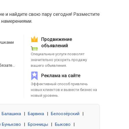
е и найдите свою пару сегодня! Разместите
е намерениями.
Продвижение
ушками
объявлений
Специальные услуги позволят
значительно ускорить продажу
Знакомства без обязательств
вашего объявления.
Реклама на сайте
Эффективный способ привлечь
новых клиентов и вывести бизнес на
новый уровень.
Балашиха
|
Барвиха
|
Белоозёрский
|
 Буньково
|
Бронницы
|
Быково
|