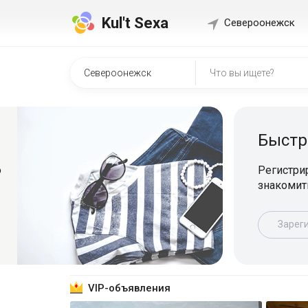
Kul't Sexa
Североонежск
Быстр
о
Регистрир
знакомит
Зарег
VIP-объявления