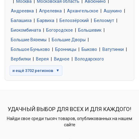
|
Москва
0 объявлений
|
Московская область
|
Авсюнино
|
Андреевка
|
Апрелевка
|
Архангельское
|
Ашукино
|
Балашиха
|
Барвиха
|
Белоозёрский
|
Белоомут
|
Знакомства без обязательств
0 объявлений
Биокомбината
|
Богородское
|
Большевик
|
Большие Вяземы
|
Большие Дворы
|
Большое Буньково
|
Бронницы
|
Быково
|
Ватутинки
|
Вербилки
|
Верея
|
Видное
|
Володарского
и ещё 3702 регионов
▼
УДАЧНЫЙ ВЫБОР ДЛЯ ВСЕХ И ДЛЯ КАЖДОГО!
Найди свое среди тысяч товаров, опубликованных на нашем
сайте