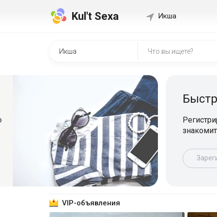
Kul't Sexa
Икша
Быстр
о
Регистрир
знакомит
Зарег
VIP-объявления