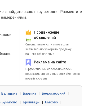
е и найдите свою пару сегодня! Разместите
е намерениями.
Продвижение
ушками
объявлений
Специальные услуги позволят
значительно ускорить продажу
Знакомства без обязательств
вашего объявления.
Реклама на сайте
Эффективный способ привлечь
новых клиентов и вывести бизнес на
новый уровень.
Балашиха
|
Барвиха
|
Белоозёрский
|
 Буньково
|
Бронницы
|
Быково
|