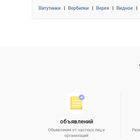
Ватутинки
|
Вербилки
|
Верея
|
Видное
|
объявлений
Объявления от частных лиц и
Раз
организаций