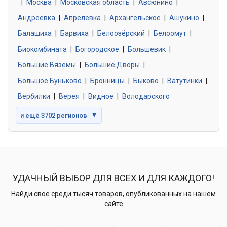
|
Москва
0 объявлений
|
Московская область
|
Авсюнино
|
Андреевка
|
Апрелевка
|
Архангельское
|
Ашукино
|
Балашиха
|
Барвиха
|
Белоозёрский
|
Белоомут
|
Знакомства без обязательств
0 объявлений
Биокомбината
|
Богородское
|
Большевик
|
Большие Вяземы
|
Большие Дворы
|
Большое Буньково
|
Бронницы
|
Быково
|
Ватутинки
|
Вербилки
|
Верея
|
Видное
|
Володарского
и ещё 3702 регионов
▼
УДАЧНЫЙ ВЫБОР ДЛЯ ВСЕХ И ДЛЯ КАЖДОГО!
Найди свое среди тысяч товаров, опубликованных на нашем
сайте