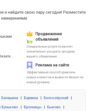
е и найдите свою пару сегодня! Разместите
е намерениями.
Продвижение
ушками
объявлений
Специальные услуги позволят
значительно ускорить продажу
Знакомства без обязательств
вашего объявления.
Реклама на сайте
Эффективный способ привлечь
новых клиентов и вывести бизнес на
новый уровень.
Балашиха
|
Барвиха
|
Белоозёрский
|
 Буньково
|
Бронницы
|
Быково
|