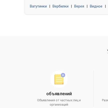
Ватутинки
|
Вербилки
|
Верея
|
Видное
|
объявлений
Объявления от частных лиц и
Раз
организаций