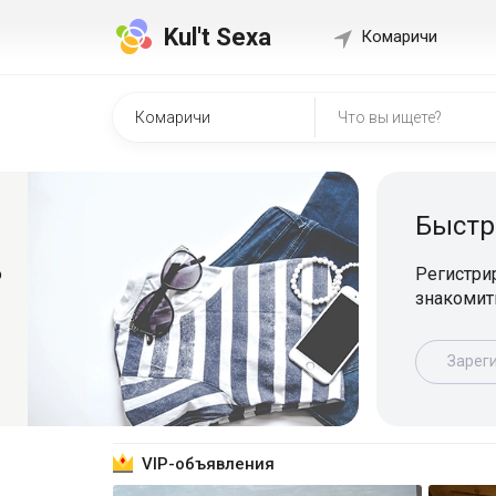
Kul't Sexa
Комаричи
Быстр
о
Регистрир
знакомит
Зарег
VIP-объявления