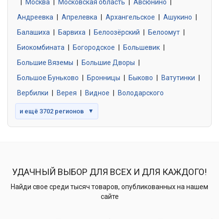
|
Москва
0 объявлений
|
Московская область
|
Авсюнино
|
Андреевка
|
Апрелевка
|
Архангельское
|
Ашукино
|
Балашиха
|
Барвиха
|
Белоозёрский
|
Белоомут
|
Знакомства без обязательств
0 объявлений
Биокомбината
|
Богородское
|
Большевик
|
Большие Вяземы
|
Большие Дворы
|
Большое Буньково
|
Бронницы
|
Быково
|
Ватутинки
|
Вербилки
|
Верея
|
Видное
|
Володарского
и ещё 3702 регионов
▼
УДАЧНЫЙ ВЫБОР ДЛЯ ВСЕХ И ДЛЯ КАЖДОГО!
Найди свое среди тысяч товаров, опубликованных на нашем
сайте