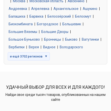
|
Москва
0 объявлений
|
Московская область
|
Авсюнино
|
Андреевка
|
Апрелевка
|
Архангельское
|
Ашукино
|
Балашиха
|
Барвиха
|
Белоозёрский
|
Белоомут
|
Знакомства без обязательств
0 объявлений
Биокомбината
|
Богородское
|
Большевик
|
Большие Вяземы
|
Большие Дворы
|
Большое Буньково
|
Бронницы
|
Быково
|
Ватутинки
|
Вербилки
|
Верея
|
Видное
|
Володарского
и ещё 3702 регионов
▼
УДАЧНЫЙ ВЫБОР ДЛЯ ВСЕХ И ДЛЯ КАЖДОГО!
Найди свое среди тысяч товаров, опубликованных на нашем
сайте