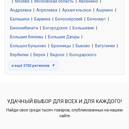
|
Москва
0 объявлений
|
Московская область
|
Авсюнино
|
Андреевка
|
Апрелевка
|
Архангельское
|
Ашукино
|
Балашиха
|
Барвиха
|
Белоозёрский
|
Белоомут
|
Знакомства без обязательств
0 объявлений
Биокомбината
|
Богородское
|
Большевик
|
Большие Вяземы
|
Большие Дворы
|
Большое Буньково
|
Бронницы
|
Быково
|
Ватутинки
|
Вербилки
|
Верея
|
Видное
|
Володарского
и ещё 3702 регионов
▼
УДАЧНЫЙ ВЫБОР ДЛЯ ВСЕХ И ДЛЯ КАЖДОГО!
Найди свое среди тысяч товаров, опубликованных на нашем
сайте