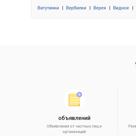
Ватутинки
|
Вербилки
|
Верея
|
Видное
|
объявлений
Объявления от частных лиц и
Раз
организаций