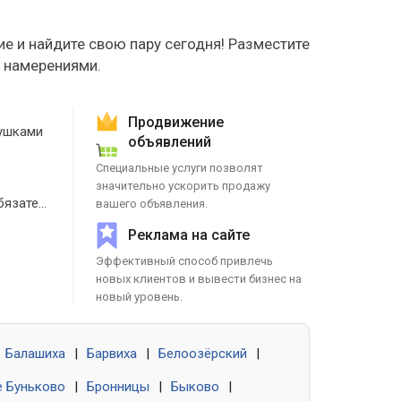
е и найдите свою пару сегодня! Разместите
е намерениями.
Продвижение
ушками
объявлений
Специальные услуги позволят
значительно ускорить продажу
Знакомства без обязательств
вашего объявления.
Реклама на сайте
Эффективный способ привлечь
новых клиентов и вывести бизнес на
новый уровень.
Балашиха
|
Барвиха
|
Белоозёрский
|
 Буньково
|
Бронницы
|
Быково
|