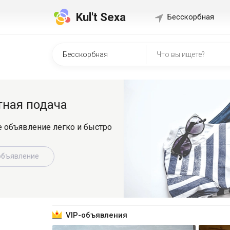
Kul't Sexa
Бесскорбная
Быстр
о
Регистрир
знакомит
Зарег
VIP-объявления