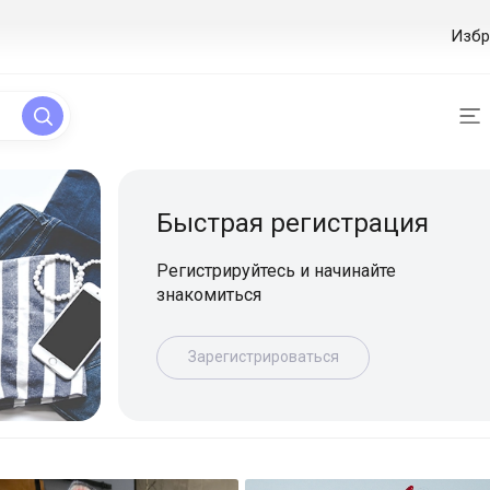
Избр
ая регистрация
уйтесь и начинайте
ься
истрироваться