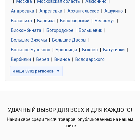
|
Москва
0 объявлений
|
Московская область
|
Авсюнино
|
Андреевка
|
Апрелевка
|
Архангельское
|
Ашукино
|
Балашиха
|
Барвиха
|
Белоозёрский
|
Белоомут
|
Знакомства без обязательств
0 объявлений
Биокомбината
|
Богородское
|
Большевик
|
Большие Вяземы
|
Большие Дворы
|
Большое Буньково
|
Бронницы
|
Быково
|
Ватутинки
|
Вербилки
|
Верея
|
Видное
|
Володарского
и ещё 3702 регионов
▼
УДАЧНЫЙ ВЫБОР ДЛЯ ВСЕХ И ДЛЯ КАЖДОГО!
Найди свое среди тысяч товаров, опубликованных на нашем
сайте