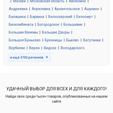
|
Москва
0 объявлений
|
Московская область
|
Авсюнино
|
Андреевка
|
Апрелевка
|
Архангельское
|
Ашукино
|
Балашиха
|
Барвиха
|
Белоозёрский
|
Белоомут
|
Знакомства без обязательств
0 объявлений
Биокомбината
|
Богородское
|
Большевик
|
Большие Вяземы
|
Большие Дворы
|
Большое Буньково
|
Бронницы
|
Быково
|
Ватутинки
|
Вербилки
|
Верея
|
Видное
|
Володарского
и ещё 3702 регионов
▼
УДАЧНЫЙ ВЫБОР ДЛЯ ВСЕХ И ДЛЯ КАЖДОГО!
Найди свое среди тысяч товаров, опубликованных на нашем
сайте