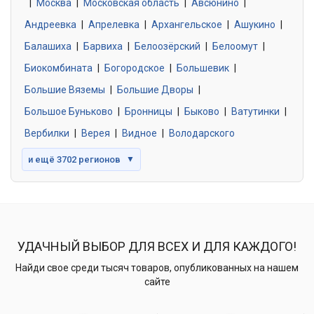
|
Москва
0 объявлений
|
Московская область
|
Авсюнино
|
Андреевка
|
Апрелевка
|
Архангельское
|
Ашукино
|
Балашиха
|
Барвиха
|
Белоозёрский
|
Белоомут
|
Знакомства без обязательств
0 объявлений
Биокомбината
|
Богородское
|
Большевик
|
Большие Вяземы
|
Большие Дворы
|
Большое Буньково
|
Бронницы
|
Быково
|
Ватутинки
|
Вербилки
|
Верея
|
Видное
|
Володарского
и ещё 3702 регионов
▼
УДАЧНЫЙ ВЫБОР ДЛЯ ВСЕХ И ДЛЯ КАЖДОГО!
Найди свое среди тысяч товаров, опубликованных на нашем
сайте