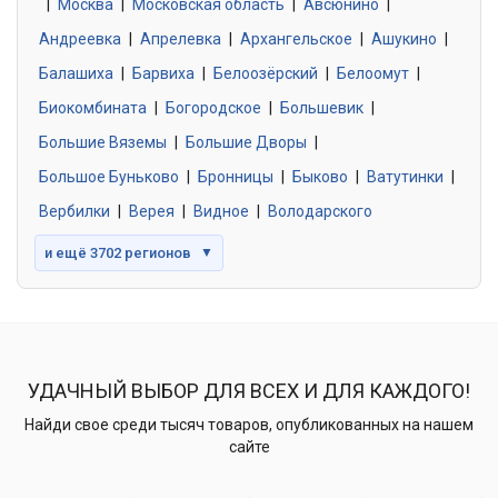
|
Москва
0 объявлений
|
Московская область
|
Авсюнино
|
Андреевка
|
Апрелевка
|
Архангельское
|
Ашукино
|
Балашиха
|
Барвиха
|
Белоозёрский
|
Белоомут
|
Знакомства без обязательств
0 объявлений
Биокомбината
|
Богородское
|
Большевик
|
Большие Вяземы
|
Большие Дворы
|
Большое Буньково
|
Бронницы
|
Быково
|
Ватутинки
|
Вербилки
|
Верея
|
Видное
|
Володарского
и ещё 3702 регионов
▼
УДАЧНЫЙ ВЫБОР ДЛЯ ВСЕХ И ДЛЯ КАЖДОГО!
Найди свое среди тысяч товаров, опубликованных на нашем
сайте