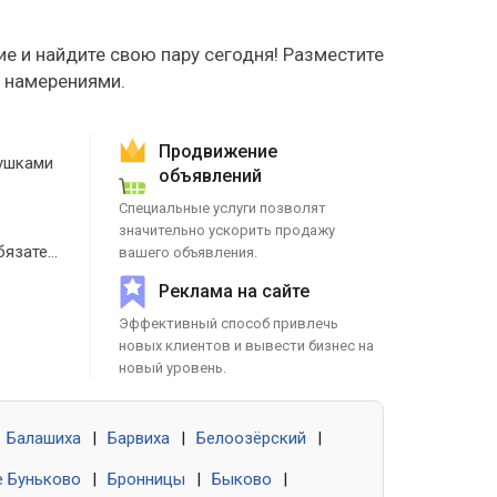
е и найдите свою пару сегодня! Разместите
е намерениями.
Продвижение
ушками
объявлений
Специальные услуги позволят
значительно ускорить продажу
Знакомства без обязательств
вашего объявления.
Реклама на сайте
Эффективный способ привлечь
новых клиентов и вывести бизнес на
новый уровень.
Балашиха
|
Барвиха
|
Белоозёрский
|
 Буньково
|
Бронницы
|
Быково
|