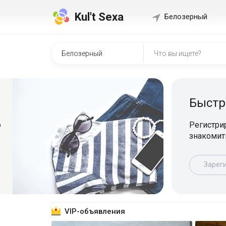
Kul't Sexa
Белозерный
Быстр
о
Регистрир
знакомит
Зарег
VIP-объявления