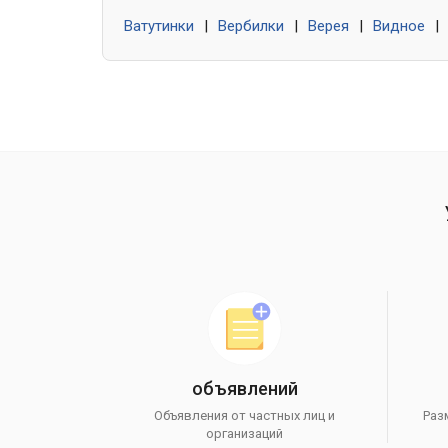
Ватутинки
|
Вербилки
|
Верея
|
Видное
|
объявлений
Объявления от частных лиц и
Раз
организаций