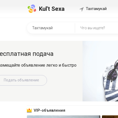
Kul't Sexa
Тахтамукай
Быстр
о
Регистрир
знакомит
Зарег
VIP-объявления