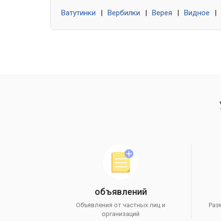
Ватутинки
|
Вербилки
|
Верея
|
Видное
|
объявлений
Объявления от частных лиц и
Раз
организаций