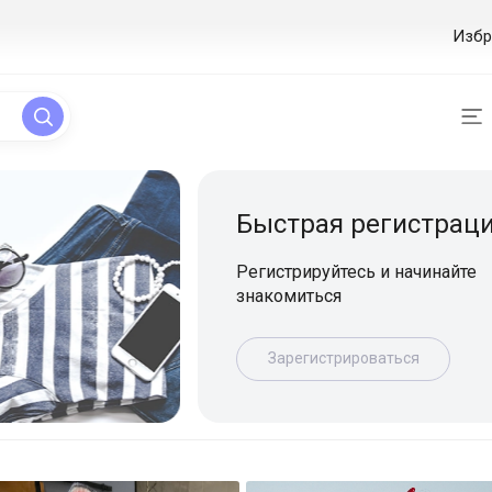
Избр
ая регистрация
уйтесь и начинайте
ься
истрироваться