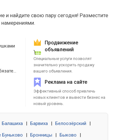
е и найдите свою пару сегодня! Разместите
е намерениями.
Продвижение
ушками
объявлений
Специальные услуги позволят
значительно ускорить продажу
Знакомства без обязательств
вашего объявления.
Реклама на сайте
Эффективный способ привлечь
новых клиентов и вывести бизнес на
новый уровень.
Балашиха
|
Барвиха
|
Белоозёрский
|
 Буньково
|
Бронницы
|
Быково
|