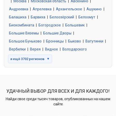
|
Москва
0 объявлений
|
Московская область
|
Авсюнино
|
Андреевка
|
Апрелевка
|
Архангельское
|
Ашукино
|
Балашиха
|
Барвиха
|
Белоозёрский
|
Белоомут
|
Знакомства без обязательств
0 объявлений
Биокомбината
|
Богородское
|
Большевик
|
Большие Вяземы
|
Большие Дворы
|
Большое Буньково
|
Бронницы
|
Быково
|
Ватутинки
|
Вербилки
|
Верея
|
Видное
|
Володарского
и ещё 3702 регионов
▼
УДАЧНЫЙ ВЫБОР ДЛЯ ВСЕХ И ДЛЯ КАЖДОГО!
Найди свое среди тысяч товаров, опубликованных на нашем
сайте