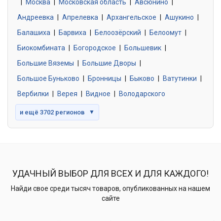
|
Москва
0 объявлений
|
Московская область
|
Авсюнино
|
Андреевка
|
Апрелевка
|
Архангельское
|
Ашукино
|
Балашиха
|
Барвиха
|
Белоозёрский
|
Белоомут
|
Знакомства без обязательств
0 объявлений
Биокомбината
|
Богородское
|
Большевик
|
Большие Вяземы
|
Большие Дворы
|
Большое Буньково
|
Бронницы
|
Быково
|
Ватутинки
|
Вербилки
|
Верея
|
Видное
|
Володарского
и ещё 3702 регионов
▼
УДАЧНЫЙ ВЫБОР ДЛЯ ВСЕХ И ДЛЯ КАЖДОГО!
Найди свое среди тысяч товаров, опубликованных на нашем
сайте