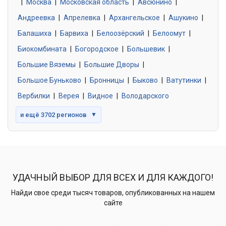
|
Москва
0 объявлений
|
Московская область
|
Авсюнино
|
Андреевка
|
Апрелевка
|
Архангельское
|
Ашукино
|
Балашиха
|
Барвиха
|
Белоозёрский
|
Белоомут
|
Знакомства без обязательств
0 объявлений
Биокомбината
|
Богородское
|
Большевик
|
Большие Вяземы
|
Большие Дворы
|
Большое Буньково
|
Бронницы
|
Быково
|
Ватутинки
|
Вербилки
|
Верея
|
Видное
|
Володарского
и ещё 3702 регионов
▼
УДАЧНЫЙ ВЫБОР ДЛЯ ВСЕХ И ДЛЯ КАЖДОГО!
Найди свое среди тысяч товаров, опубликованных на нашем
сайте