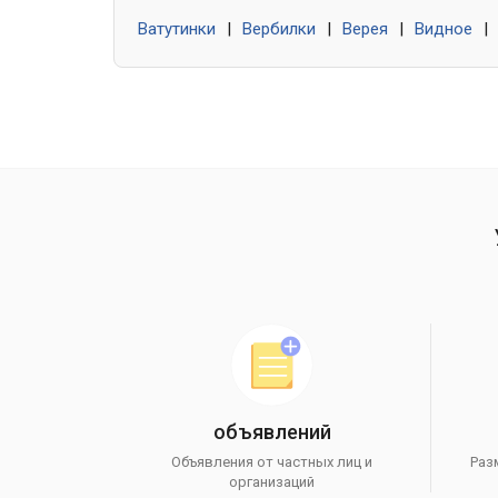
Ватутинки
|
Вербилки
|
Верея
|
Видное
|
объявлений
Объявления от частных лиц и
Раз
организаций