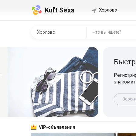
Kul't Sexa
Хорлово
Быстр
о
Регистрир
знакомит
Зарег
VIP-объявления