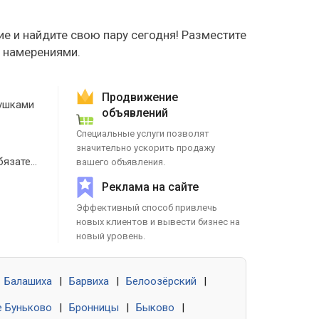
е и найдите свою пару сегодня! Разместите
е намерениями.
Продвижение
ушками
объявлений
Специальные услуги позволят
значительно ускорить продажу
Знакомства без обязательств
вашего объявления.
Реклама на сайте
Эффективный способ привлечь
новых клиентов и вывести бизнес на
новый уровень.
Балашиха
|
Барвиха
|
Белоозёрский
|
 Буньково
|
Бронницы
|
Быково
|