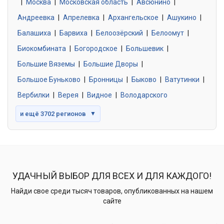
|
Москва
0 объявлений
|
Московская область
|
Авсюнино
|
Андреевка
|
Апрелевка
|
Архангельское
|
Ашукино
|
Балашиха
|
Барвиха
|
Белоозёрский
|
Белоомут
|
Знакомства без обязательств
0 объявлений
Биокомбината
|
Богородское
|
Большевик
|
Большие Вяземы
|
Большие Дворы
|
Большое Буньково
|
Бронницы
|
Быково
|
Ватутинки
|
Вербилки
|
Верея
|
Видное
|
Володарского
и ещё 3702 регионов
▼
УДАЧНЫЙ ВЫБОР ДЛЯ ВСЕХ И ДЛЯ КАЖДОГО!
Найди свое среди тысяч товаров, опубликованных на нашем
сайте