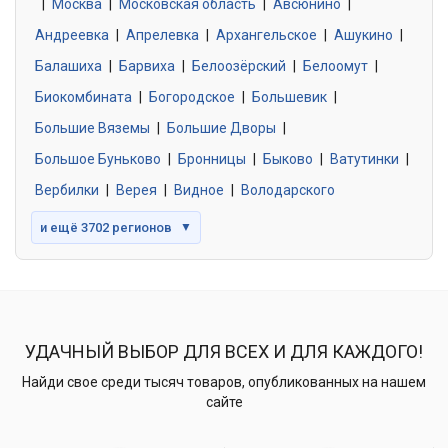
|
Москва
0 объявлений
|
Московская область
|
Авсюнино
|
Андреевка
|
Апрелевка
|
Архангельское
|
Ашукино
|
Балашиха
|
Барвиха
|
Белоозёрский
|
Белоомут
|
Знакомства без обязательств
0 объявлений
Биокомбината
|
Богородское
|
Большевик
|
Большие Вяземы
|
Большие Дворы
|
Большое Буньково
|
Бронницы
|
Быково
|
Ватутинки
|
Вербилки
|
Верея
|
Видное
|
Володарского
и ещё 3702 регионов
▼
УДАЧНЫЙ ВЫБОР ДЛЯ ВСЕХ И ДЛЯ КАЖДОГО!
Найди свое среди тысяч товаров, опубликованных на нашем
сайте