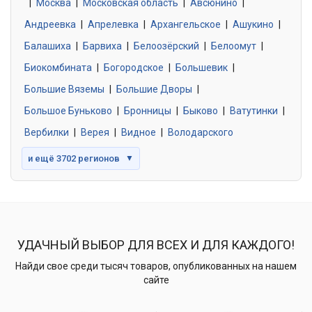
|
Москва
0 объявлений
|
Московская область
|
Авсюнино
|
Андреевка
|
Апрелевка
|
Архангельское
|
Ашукино
|
Балашиха
|
Барвиха
|
Белоозёрский
|
Белоомут
|
Знакомства без обязательств
0 объявлений
Биокомбината
|
Богородское
|
Большевик
|
Большие Вяземы
|
Большие Дворы
|
Большое Буньково
|
Бронницы
|
Быково
|
Ватутинки
|
Вербилки
|
Верея
|
Видное
|
Володарского
и ещё 3702 регионов
▼
УДАЧНЫЙ ВЫБОР ДЛЯ ВСЕХ И ДЛЯ КАЖДОГО!
Найди свое среди тысяч товаров, опубликованных на нашем
сайте