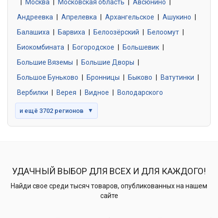
|
Москва
0 объявлений
|
Московская область
|
Авсюнино
|
Андреевка
|
Апрелевка
|
Архангельское
|
Ашукино
|
Балашиха
|
Барвиха
|
Белоозёрский
|
Белоомут
|
Знакомства без обязательств
0 объявлений
Биокомбината
|
Богородское
|
Большевик
|
Большие Вяземы
|
Большие Дворы
|
Большое Буньково
|
Бронницы
|
Быково
|
Ватутинки
|
Вербилки
|
Верея
|
Видное
|
Володарского
и ещё 3702 регионов
▼
УДАЧНЫЙ ВЫБОР ДЛЯ ВСЕХ И ДЛЯ КАЖДОГО!
Найди свое среди тысяч товаров, опубликованных на нашем
сайте