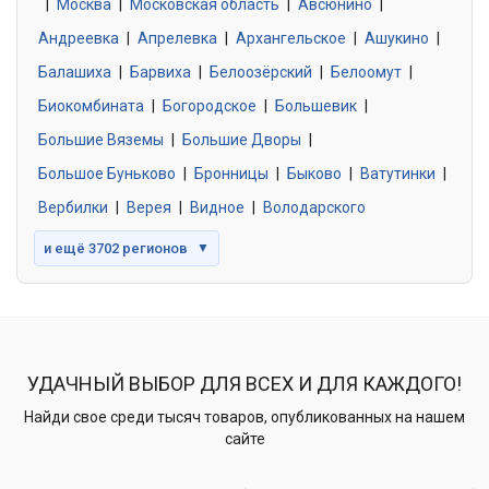
|
Москва
0 объявлений
|
Московская область
|
Авсюнино
|
Андреевка
|
Апрелевка
|
Архангельское
|
Ашукино
|
Балашиха
|
Барвиха
|
Белоозёрский
|
Белоомут
|
Знакомства без обязательств
0 объявлений
Биокомбината
|
Богородское
|
Большевик
|
Большие Вяземы
|
Большие Дворы
|
Большое Буньково
|
Бронницы
|
Быково
|
Ватутинки
|
Вербилки
|
Верея
|
Видное
|
Володарского
и ещё 3702 регионов
▼
УДАЧНЫЙ ВЫБОР ДЛЯ ВСЕХ И ДЛЯ КАЖДОГО!
Найди свое среди тысяч товаров, опубликованных на нашем
сайте