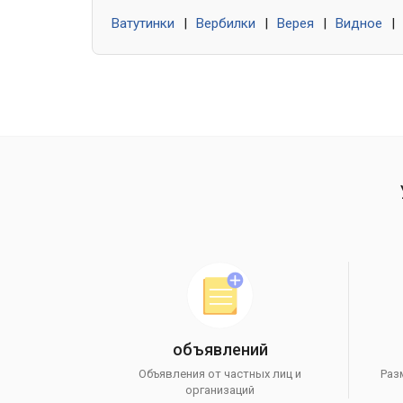
Ватутинки
|
Вербилки
|
Верея
|
Видное
|
объявлений
Объявления от частных лиц и
Раз
организаций