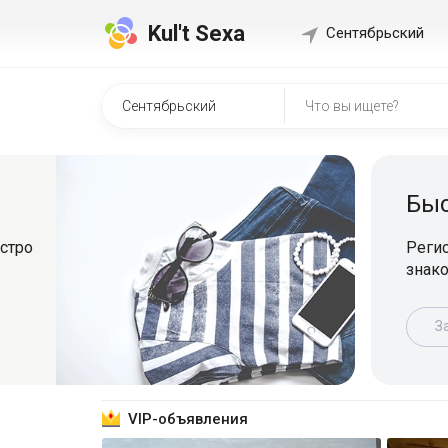
Kul't Sexa
Сентябрьский
Быстр
о
Регистрир
знакомит
Зарег
VIP-объявления