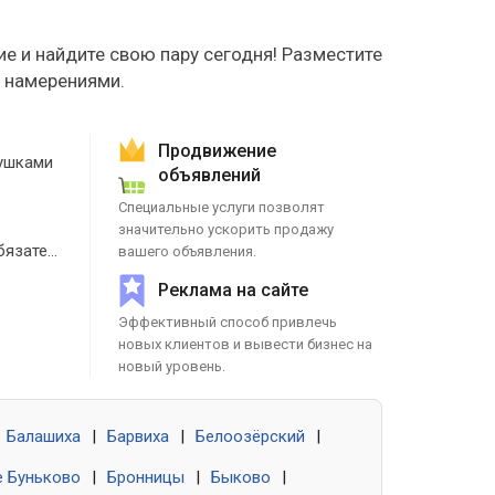
е и найдите свою пару сегодня! Разместите
е намерениями.
Продвижение
ушками
объявлений
Специальные услуги позволят
значительно ускорить продажу
Знакомства без обязательств
вашего объявления.
Реклама на сайте
Эффективный способ привлечь
новых клиентов и вывести бизнес на
новый уровень.
Балашиха
|
Барвиха
|
Белоозёрский
|
 Буньково
|
Бронницы
|
Быково
|