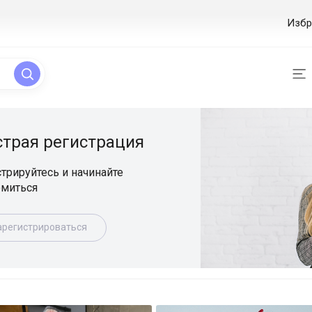
Избр
ая регистрация
уйтесь и начинайте
ься
истрироваться