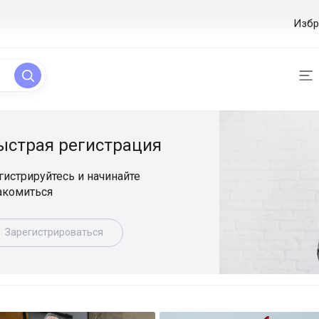
Избр
ая регистрация
уйтесь и начинайте
ься
истрироваться