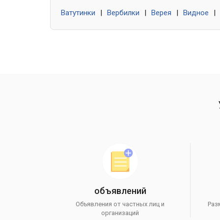
Ватутинки
|
Вербилки
|
Верея
|
Видное
|
объявлений
Объявления от частных лиц и
Раз
организаций