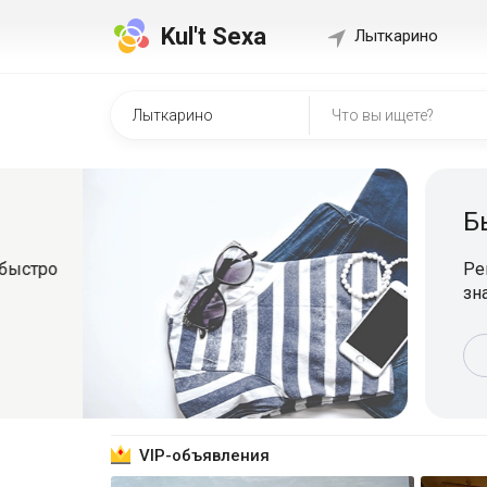
Kul't Sexa
Лыткарино
Быстр
о
Регистрир
знакомит
Зарег
VIP-объявления