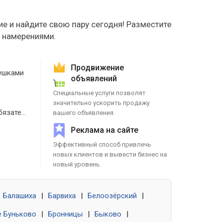
е и найдите свою пару сегодня! Разместите
е намерениями.
Продвижение
ушками
объявлений
Специальные услуги позволят
значительно ускорить продажу
Знакомства без обязательств
вашего объявления.
Реклама на сайте
Эффективный способ привлечь
новых клиентов и вывести бизнес на
новый уровень.
Балашиха
|
Барвиха
|
Белоозёрский
|
 Буньково
|
Бронницы
|
Быково
|