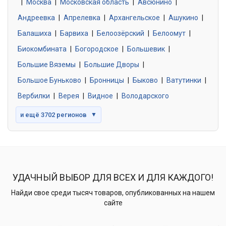
|
Москва
0 объявлений
|
Московская область
|
Авсюнино
|
Андреевка
|
Апрелевка
|
Архангельское
|
Ашукино
|
Балашиха
|
Барвиха
|
Белоозёрский
|
Белоомут
|
Знакомства без обязательств
0 объявлений
Биокомбината
|
Богородское
|
Большевик
|
Большие Вяземы
|
Большие Дворы
|
Большое Буньково
|
Бронницы
|
Быково
|
Ватутинки
|
Вербилки
|
Верея
|
Видное
|
Володарского
и ещё 3702 регионов
▼
УДАЧНЫЙ ВЫБОР ДЛЯ ВСЕХ И ДЛЯ КАЖДОГО!
Найди свое среди тысяч товаров, опубликованных на нашем
сайте