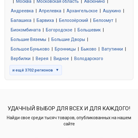
|
Москва
0 объявлений
|
Московская область
|
Авсюнино
|
Андреевка
|
Апрелевка
|
Архангельское
|
Ашукино
|
Балашиха
|
Барвиха
|
Белоозёрский
|
Белоомут
|
Знакомства без обязательств
0 объявлений
Биокомбината
|
Богородское
|
Большевик
|
Большие Вяземы
|
Большие Дворы
|
Большое Буньково
|
Бронницы
|
Быково
|
Ватутинки
|
Вербилки
|
Верея
|
Видное
|
Володарского
и ещё 3702 регионов
▼
УДАЧНЫЙ ВЫБОР ДЛЯ ВСЕХ И ДЛЯ КАЖДОГО!
Найди свое среди тысяч товаров, опубликованных на нашем
сайте