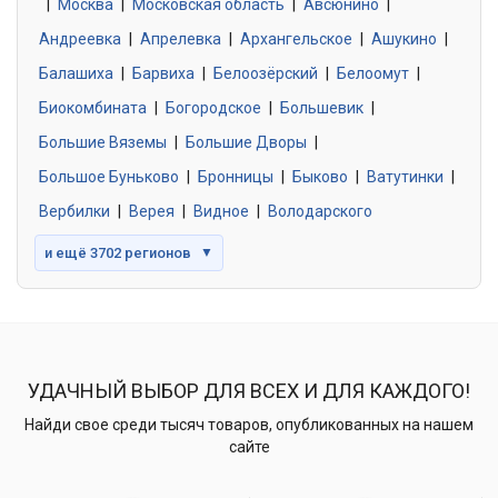
|
Москва
0 объявлений
|
Московская область
|
Авсюнино
|
Андреевка
|
Апрелевка
|
Архангельское
|
Ашукино
|
Балашиха
|
Барвиха
|
Белоозёрский
|
Белоомут
|
Знакомства без обязательств
0 объявлений
Биокомбината
|
Богородское
|
Большевик
|
Большие Вяземы
|
Большие Дворы
|
Большое Буньково
|
Бронницы
|
Быково
|
Ватутинки
|
Вербилки
|
Верея
|
Видное
|
Володарского
и ещё 3702 регионов
▼
УДАЧНЫЙ ВЫБОР ДЛЯ ВСЕХ И ДЛЯ КАЖДОГО!
Найди свое среди тысяч товаров, опубликованных на нашем
сайте