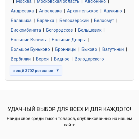
|
Москва
0 объявлений
|
Московская область
|
Авсюнино
|
Андреевка
|
Апрелевка
|
Архангельское
|
Ашукино
|
Балашиха
|
Барвиха
|
Белоозёрский
|
Белоомут
|
Знакомства без обязательств
0 объявлений
Биокомбината
|
Богородское
|
Большевик
|
Большие Вяземы
|
Большие Дворы
|
Большое Буньково
|
Бронницы
|
Быково
|
Ватутинки
|
Вербилки
|
Верея
|
Видное
|
Володарского
и ещё 3702 регионов
▼
УДАЧНЫЙ ВЫБОР ДЛЯ ВСЕХ И ДЛЯ КАЖДОГО!
Найди свое среди тысяч товаров, опубликованных на нашем
сайте