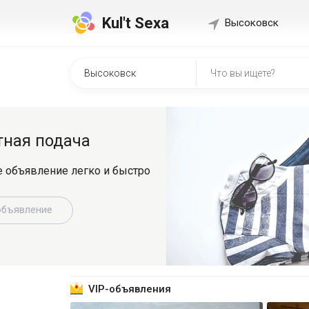
Kul't Sexa
Высоковск
Быстр
о
Регистрир
знакомит
Зарег
VIP-объявления