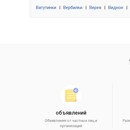
Ватутинки
|
Вербилки
|
Верея
|
Видное
|
объявлений
Объявления от частных лиц и
Раз
организаций