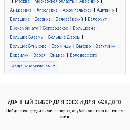
|
Москва
0 объявлений
|
Московская область
|
Авсюнино
|
Андреевка
|
Апрелевка
|
Архангельское
|
Ашукино
|
Балашиха
|
Барвиха
|
Белоозёрский
|
Белоомут
|
Знакомства без обязательств
0 объявлений
Биокомбината
|
Богородское
|
Большевик
|
Большие Вяземы
|
Большие Дворы
|
Большое Буньково
|
Бронницы
|
Быково
|
Ватутинки
|
Вербилки
|
Верея
|
Видное
|
Володарского
и ещё 3702 регионов
▼
УДАЧНЫЙ ВЫБОР ДЛЯ ВСЕХ И ДЛЯ КАЖДОГО!
Найди свое среди тысяч товаров, опубликованных на нашем
сайте