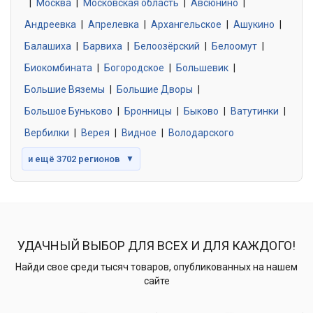
|
Москва
0 объявлений
|
Московская область
|
Авсюнино
|
Андреевка
|
Апрелевка
|
Архангельское
|
Ашукино
|
Балашиха
|
Барвиха
|
Белоозёрский
|
Белоомут
|
Знакомства без обязательств
0 объявлений
Биокомбината
|
Богородское
|
Большевик
|
Большие Вяземы
|
Большие Дворы
|
Большое Буньково
|
Бронницы
|
Быково
|
Ватутинки
|
Вербилки
|
Верея
|
Видное
|
Володарского
и ещё 3702 регионов
▼
УДАЧНЫЙ ВЫБОР ДЛЯ ВСЕХ И ДЛЯ КАЖДОГО!
Найди свое среди тысяч товаров, опубликованных на нашем
сайте