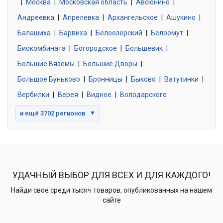
|
Москва
0 объявлений
|
Московская область
|
Авсюнино
|
Андреевка
|
Апрелевка
|
Архангельское
|
Ашукино
|
Балашиха
|
Барвиха
|
Белоозёрский
|
Белоомут
|
Знакомства без обязательств
0 объявлений
Биокомбината
|
Богородское
|
Большевик
|
Большие Вяземы
|
Большие Дворы
|
Большое Буньково
|
Бронницы
|
Быково
|
Ватутинки
|
Вербилки
|
Верея
|
Видное
|
Володарского
и ещё 3702 регионов
▼
УДАЧНЫЙ ВЫБОР ДЛЯ ВСЕХ И ДЛЯ КАЖДОГО!
Найди свое среди тысяч товаров, опубликованных на нашем
сайте