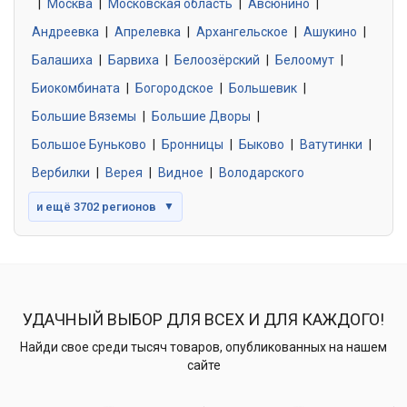
|
Москва
0 объявлений
|
Московская область
|
Авсюнино
|
Андреевка
|
Апрелевка
|
Архангельское
|
Ашукино
|
Балашиха
|
Барвиха
|
Белоозёрский
|
Белоомут
|
Знакомства без обязательств
0 объявлений
Биокомбината
|
Богородское
|
Большевик
|
Большие Вяземы
|
Большие Дворы
|
Большое Буньково
|
Бронницы
|
Быково
|
Ватутинки
|
Вербилки
|
Верея
|
Видное
|
Володарского
и ещё 3702 регионов
▼
УДАЧНЫЙ ВЫБОР ДЛЯ ВСЕХ И ДЛЯ КАЖДОГО!
Найди свое среди тысяч товаров, опубликованных на нашем
сайте