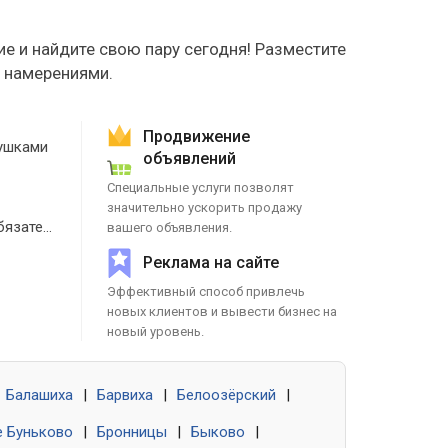
е и найдите свою пару сегодня! Разместите
е намерениями.
Продвижение
ушками
объявлений
Специальные услуги позволят
значительно ускорить продажу
Знакомства без обязательств
вашего объявления.
Реклама на сайте
Эффективный способ привлечь
новых клиентов и вывести бизнес на
новый уровень.
Балашиха
|
Барвиха
|
Белоозёрский
|
 Буньково
|
Бронницы
|
Быково
|