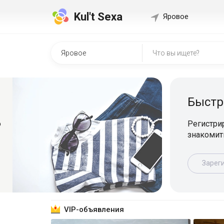
Kul't Sexa
Яровое
Быстр
о
Регистрир
знакомит
Зарег
VIP-объявления