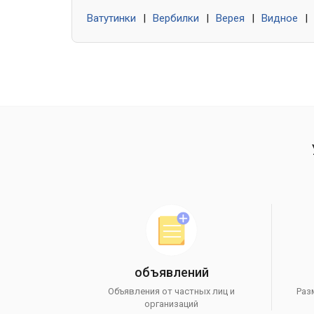
Ватутинки
|
Вербилки
|
Верея
|
Видное
|
объявлений
Объявления от частных лиц и
Раз
организаций