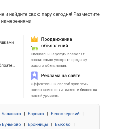
е и найдите свою пару сегодня! Разместите
е намерениями.
Продвижение
ушками
объявлений
Специальные услуги позволят
значительно ускорить продажу
Знакомства без обязательств
вашего объявления.
Реклама на сайте
Эффективный способ привлечь
новых клиентов и вывести бизнес на
новый уровень.
Балашиха
|
Барвиха
|
Белоозёрский
|
 Буньково
|
Бронницы
|
Быково
|