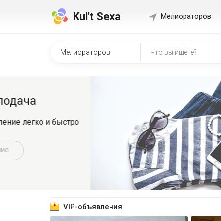
Kul't Sexa
Мелиораторов
Быстр
о
Регистрир
знакомит
Зарег
VIP-объявления