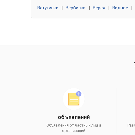
Ватутинки
|
Вербилки
|
Верея
|
Видное
|
объявлений
Объявления от частных лиц и
Раз
организаций