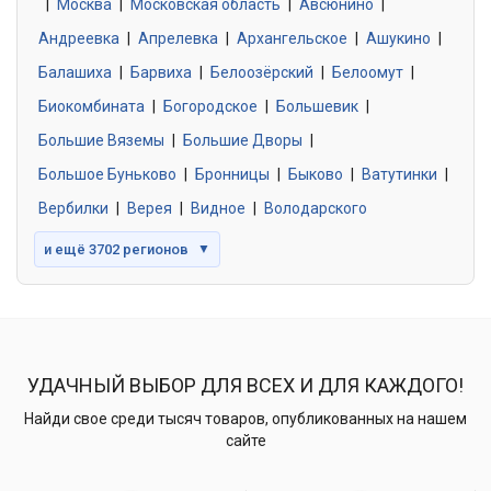
|
Москва
0 объявлений
|
Московская область
|
Авсюнино
|
Андреевка
|
Апрелевка
|
Архангельское
|
Ашукино
|
Балашиха
|
Барвиха
|
Белоозёрский
|
Белоомут
|
Знакомства без обязательств
0 объявлений
Биокомбината
|
Богородское
|
Большевик
|
Большие Вяземы
|
Большие Дворы
|
Большое Буньково
|
Бронницы
|
Быково
|
Ватутинки
|
Вербилки
|
Верея
|
Видное
|
Володарского
и ещё 3702 регионов
▼
УДАЧНЫЙ ВЫБОР ДЛЯ ВСЕХ И ДЛЯ КАЖДОГО!
Найди свое среди тысяч товаров, опубликованных на нашем
сайте