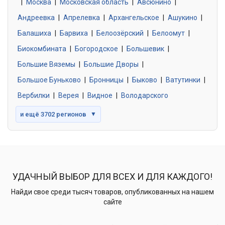
|
Москва
0 объявлений
|
Московская область
|
Авсюнино
|
Андреевка
|
Апрелевка
|
Архангельское
|
Ашукино
|
Балашиха
|
Барвиха
|
Белоозёрский
|
Белоомут
|
Знакомства без обязательств
0 объявлений
Биокомбината
|
Богородское
|
Большевик
|
Большие Вяземы
|
Большие Дворы
|
Большое Буньково
|
Бронницы
|
Быково
|
Ватутинки
|
Вербилки
|
Верея
|
Видное
|
Володарского
и ещё 3702 регионов
▼
УДАЧНЫЙ ВЫБОР ДЛЯ ВСЕХ И ДЛЯ КАЖДОГО!
Найди свое среди тысяч товаров, опубликованных на нашем
сайте