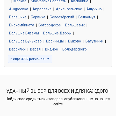
|
Москва
0 объявлений
|
Московская область
|
Авсюнино
|
Андреевка
|
Апрелевка
|
Архангельское
|
Ашукино
|
Балашиха
|
Барвиха
|
Белоозёрский
|
Белоомут
|
Знакомства без обязательств
0 объявлений
Биокомбината
|
Богородское
|
Большевик
|
Большие Вяземы
|
Большие Дворы
|
Большое Буньково
|
Бронницы
|
Быково
|
Ватутинки
|
Вербилки
|
Верея
|
Видное
|
Володарского
и ещё 3702 регионов
▼
УДАЧНЫЙ ВЫБОР ДЛЯ ВСЕХ И ДЛЯ КАЖДОГО!
Найди свое среди тысяч товаров, опубликованных на нашем
сайте