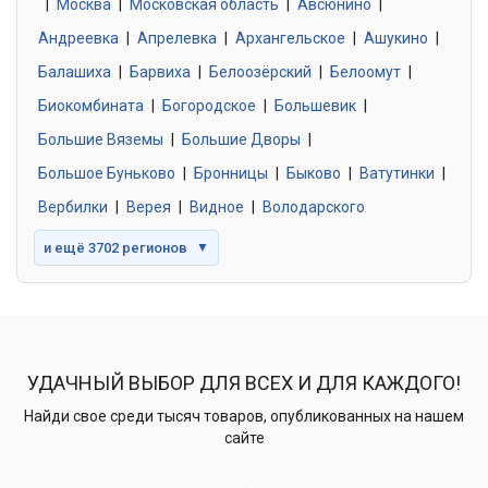
|
Москва
0 объявлений
|
Московская область
|
Авсюнино
|
Андреевка
|
Апрелевка
|
Архангельское
|
Ашукино
|
Балашиха
|
Барвиха
|
Белоозёрский
|
Белоомут
|
Знакомства без обязательств
0 объявлений
Биокомбината
|
Богородское
|
Большевик
|
Большие Вяземы
|
Большие Дворы
|
Большое Буньково
|
Бронницы
|
Быково
|
Ватутинки
|
Вербилки
|
Верея
|
Видное
|
Володарского
и ещё 3702 регионов
▼
УДАЧНЫЙ ВЫБОР ДЛЯ ВСЕХ И ДЛЯ КАЖДОГО!
Найди свое среди тысяч товаров, опубликованных на нашем
сайте