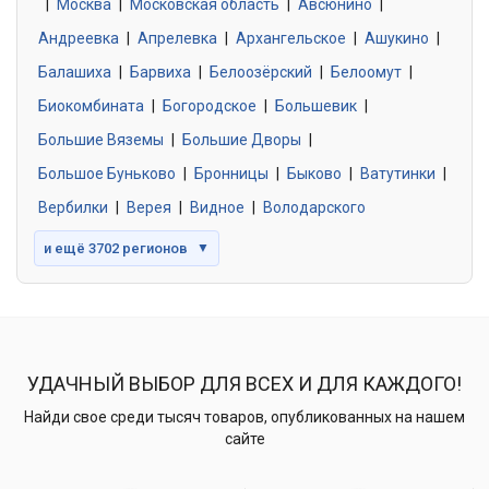
|
Москва
0 объявлений
|
Московская область
|
Авсюнино
|
Андреевка
|
Апрелевка
|
Архангельское
|
Ашукино
|
Балашиха
|
Барвиха
|
Белоозёрский
|
Белоомут
|
Знакомства без обязательств
0 объявлений
Биокомбината
|
Богородское
|
Большевик
|
Большие Вяземы
|
Большие Дворы
|
Большое Буньково
|
Бронницы
|
Быково
|
Ватутинки
|
Вербилки
|
Верея
|
Видное
|
Володарского
и ещё 3702 регионов
▼
УДАЧНЫЙ ВЫБОР ДЛЯ ВСЕХ И ДЛЯ КАЖДОГО!
Найди свое среди тысяч товаров, опубликованных на нашем
сайте