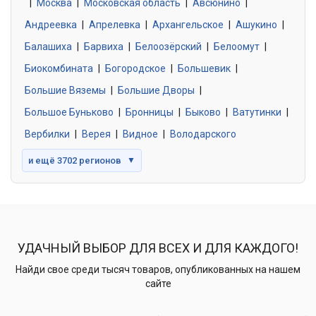
|
Москва
0 объявлений
|
Московская область
|
Авсюнино
|
Андреевка
|
Апрелевка
|
Архангельское
|
Ашукино
|
Балашиха
|
Барвиха
|
Белоозёрский
|
Белоомут
|
Знакомства без обязательств
0 объявлений
Биокомбината
|
Богородское
|
Большевик
|
Большие Вяземы
|
Большие Дворы
|
Большое Буньково
|
Бронницы
|
Быково
|
Ватутинки
|
Вербилки
|
Верея
|
Видное
|
Володарского
и ещё 3702 регионов
▼
УДАЧНЫЙ ВЫБОР ДЛЯ ВСЕХ И ДЛЯ КАЖДОГО!
Найди свое среди тысяч товаров, опубликованных на нашем
сайте