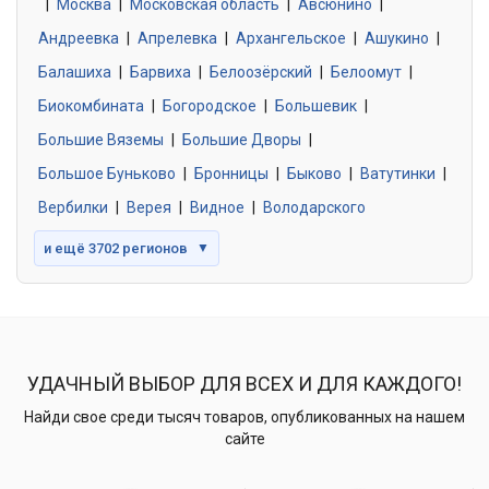
|
Москва
0 объявлений
|
Московская область
|
Авсюнино
|
Андреевка
|
Апрелевка
|
Архангельское
|
Ашукино
|
Балашиха
|
Барвиха
|
Белоозёрский
|
Белоомут
|
Знакомства без обязательств
0 объявлений
Биокомбината
|
Богородское
|
Большевик
|
Большие Вяземы
|
Большие Дворы
|
Большое Буньково
|
Бронницы
|
Быково
|
Ватутинки
|
Вербилки
|
Верея
|
Видное
|
Володарского
и ещё 3702 регионов
▼
УДАЧНЫЙ ВЫБОР ДЛЯ ВСЕХ И ДЛЯ КАЖДОГО!
Найди свое среди тысяч товаров, опубликованных на нашем
сайте