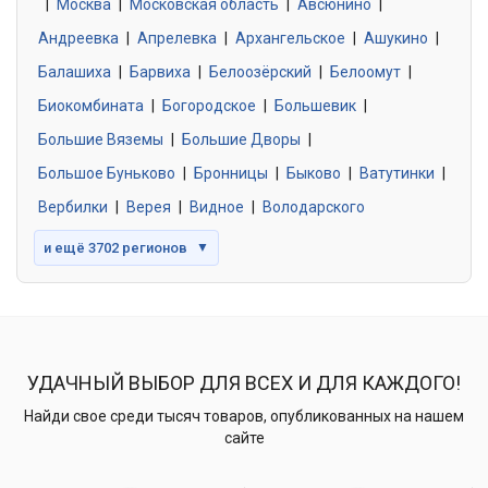
|
Москва
0 объявлений
|
Московская область
|
Авсюнино
|
Андреевка
|
Апрелевка
|
Архангельское
|
Ашукино
|
Балашиха
|
Барвиха
|
Белоозёрский
|
Белоомут
|
Знакомства без обязательств
0 объявлений
Биокомбината
|
Богородское
|
Большевик
|
Большие Вяземы
|
Большие Дворы
|
Большое Буньково
|
Бронницы
|
Быково
|
Ватутинки
|
Вербилки
|
Верея
|
Видное
|
Володарского
и ещё 3702 регионов
▼
УДАЧНЫЙ ВЫБОР ДЛЯ ВСЕХ И ДЛЯ КАЖДОГО!
Найди свое среди тысяч товаров, опубликованных на нашем
сайте