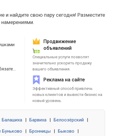
е и найдите свою пару сегодня! Разместите
е намерениями.
Продвижение
ушками
объявлений
Специальные услуги позволят
значительно ускорить продажу
Знакомства без обязательств
вашего объявления.
Реклама на сайте
Эффективный способ привлечь
новых клиентов и вывести бизнес на
новый уровень.
Балашиха
|
Барвиха
|
Белоозёрский
|
 Буньково
|
Бронницы
|
Быково
|