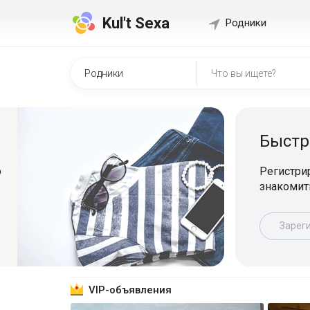
Kul't Sexa
Родники
Быстр
о
Регистрир
знакомит
Зарег
VIP-объявления