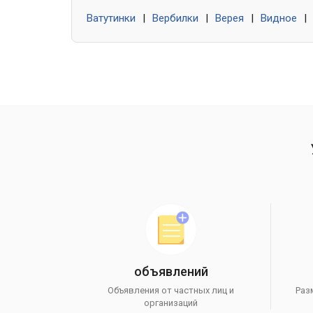
Ватутинки
|
Вербилки
|
Верея
|
Видное
|
объявлений
Объявления от частных лиц и
Раз
организаций