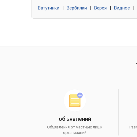
Ватутинки
|
Вербилки
|
Верея
|
Видное
|
объявлений
Объявления от частных лиц и
Раз
организаций