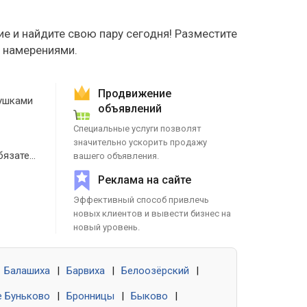
е и найдите свою пару сегодня! Разместите
е намерениями.
Продвижение
ушками
объявлений
Специальные услуги позволят
значительно ускорить продажу
Знакомства без обязательств
вашего объявления.
Реклама на сайте
Эффективный способ привлечь
новых клиентов и вывести бизнес на
новый уровень.
Балашиха
|
Барвиха
|
Белоозёрский
|
 Буньково
|
Бронницы
|
Быково
|