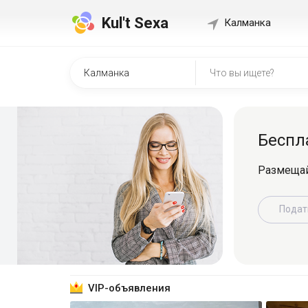
Kul't Sexa
Калманка
Беспл
Размещай
Подат
VIP-объявления