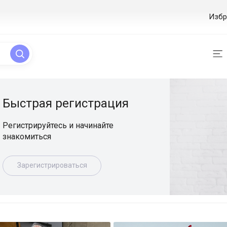
Избр
ая регистрация
уйтесь и начинайте
ься
истрироваться