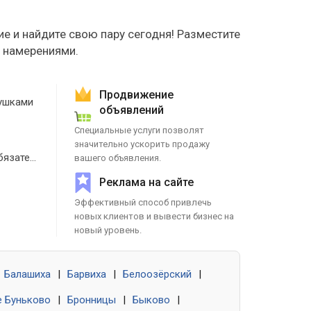
е и найдите свою пару сегодня! Разместите
е намерениями.
Продвижение
ушками
объявлений
Специальные услуги позволят
значительно ускорить продажу
Знакомства без обязательств
вашего объявления.
Реклама на сайте
Эффективный способ привлечь
новых клиентов и вывести бизнес на
новый уровень.
Балашиха
|
Барвиха
|
Белоозёрский
|
 Буньково
|
Бронницы
|
Быково
|