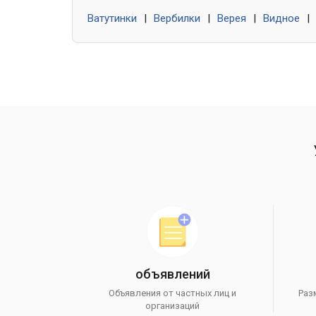
Ватутинки
|
Вербилки
|
Верея
|
Видное
|
объявлений
Объявления от частных лиц и
Раз
организаций