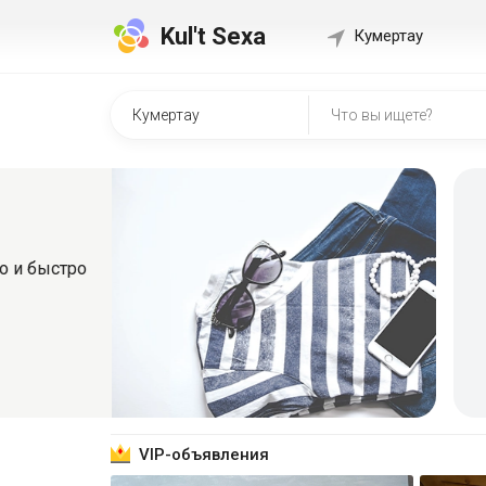
Kul't Sexa
Кумертау
Быстр
о
Регистрир
знакомит
Зарег
VIP-объявления