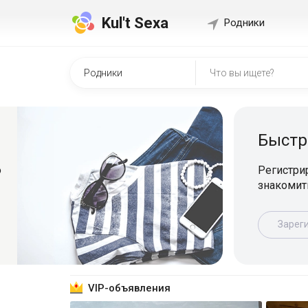
Kul't Sexa
Родники
Быстр
о
Регистрир
знакомит
Зарег
VIP-объявления