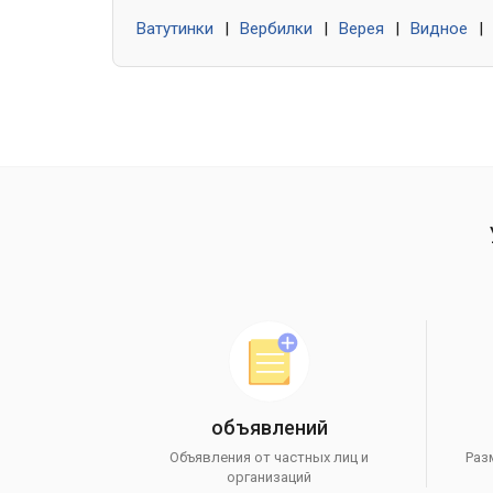
Ватутинки
|
Вербилки
|
Верея
|
Видное
|
объявлений
Объявления от частных лиц и
Раз
организаций