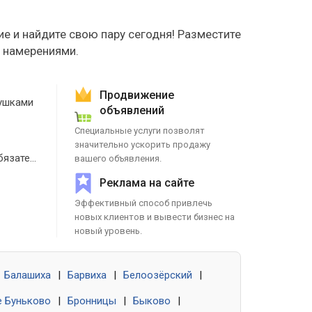
е и найдите свою пару сегодня! Разместите
е намерениями.
Продвижение
ушками
объявлений
Специальные услуги позволят
значительно ускорить продажу
Знакомства без обязательств
вашего объявления.
Реклама на сайте
Эффективный способ привлечь
новых клиентов и вывести бизнес на
новый уровень.
Балашиха
|
Барвиха
|
Белоозёрский
|
 Буньково
|
Бронницы
|
Быково
|