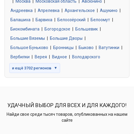
|
Москва
0 объявлений
|
Московская область
|
Авсюнино
|
Андреевка
|
Апрелевка
|
Архангельское
|
Ашукино
|
Балашиха
|
Барвиха
|
Белоозёрский
|
Белоомут
|
Знакомства без обязательств
0 объявлений
Биокомбината
|
Богородское
|
Большевик
|
Большие Вяземы
|
Большие Дворы
|
Большое Буньково
|
Бронницы
|
Быково
|
Ватутинки
|
Вербилки
|
Верея
|
Видное
|
Володарского
и ещё 3702 регионов
▼
УДАЧНЫЙ ВЫБОР ДЛЯ ВСЕХ И ДЛЯ КАЖДОГО!
Найди свое среди тысяч товаров, опубликованных на нашем
сайте